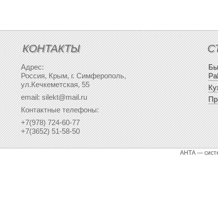
КОНТАКТЫ
С
Адрес:
Бы
Россия, Крым, г. Симферополь,
Pa
ул.Кечкеметская, 55
Ку
email: silekt@mail.ru
Пр
Контактные телефоны:
+7(978) 724-60-77
+7(3652) 51-58-50
АНТА — сист